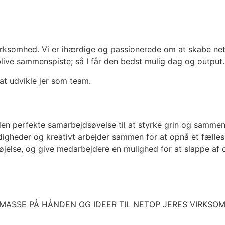
 virksomhed. Vi er ihærdige og passionerede om at skabe ne
blive sammenspiste; så I får den bedst mulig dag og output
 at udvikle jer som team.
den perfekte samarbejdsøvelse til at styrke grin og samme
eder og kreativt arbejder sammen for at opnå et fælles må
øjelse, og give medarbejdere en mulighed for at slappe af
 MASSE PÅ HÅNDEN OG IDEER TIL NETOP JERES VIRKSO