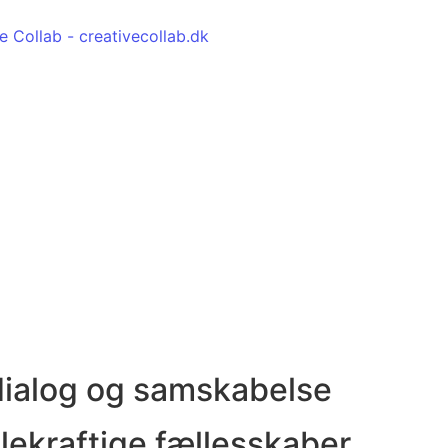
dialog og samskabelse
dlekraftige fællesskaber.